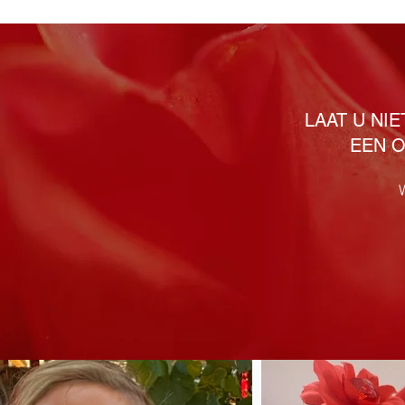
LAAT U NI
EEN O
W